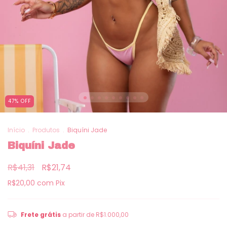
47
%
OFF
Início
.
Produtos
.
Biquíni Jade
Biquíni Jade
R$41,31
R$21,74
R$20,00
com
Pix
Frete grátis
a partir de
R$1.000,00