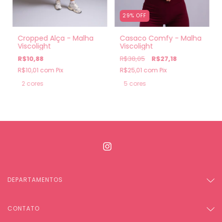
29
%
OFF
Cropped Alça - Malha
Casaco Comfy - Malha
Viscolight
Viscolight
R$10,88
R$38,05
R$27,18
R$10,01
com
Pix
R$25,01
com
Pix
2 cores
5 cores
DEPARTAMENTOS
CONTATO