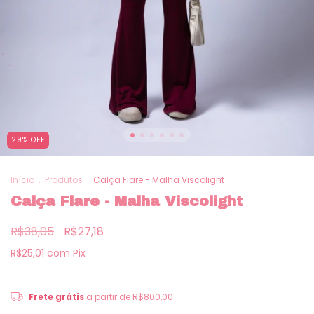
29
%
OFF
Início
.
Produtos
.
Calça Flare - Malha Viscolight
Calça Flare - Malha Viscolight
R$38,05
R$27,18
R$25,01
com
Pix
Frete grátis
a partir de
R$800,00