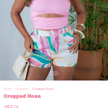
Início
.
Produtos
.
Cropped Rosa
Cropped Rosa
R$21,74